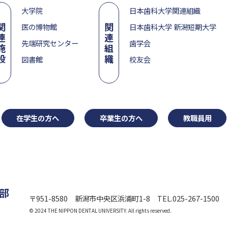
大学院
日本歯科大学関連組織
関
関
医の博物館
日本歯科大学 新潟短期大学
連
連
先端研究センター
歯学会
施
組
設
織
図書館
校友会
在学生の方へ
卒業生の方へ
教職員用
部
〒951-8580 新潟市中央区浜浦町1-8
TEL.025-267-1500
© 2024 THE NIPPON DENTAL UNIVERSITY.
All rights reserved.